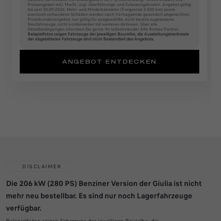
Preisangaben inkl. MwSt.; zzgl. Überführungs- und Zulassungskosten. Angebot gültig
bis zum 30.09.2026. Mehr- und Minderkilometer (Freigrenze 2.500 km) sowie
eventuell vorhandene Schäden werden nach Vertragsende gesondert abgerechnet.
Privatkundenangebot, nur gültig für ausgewählte, nicht bereits zugelassene
Neufahrzeuge, nicht kombinierbar mit weiteren Aktionen. Über alle
Detailbedingungen informiert Sie gerne Ihr teilnehmender Alfa Romeo Partner.
Beispielfotos zeigen Fahrzeuge der jeweiligen Baureihe, die Ausstattungsmerkmale
der abgebildeten Fahrzeuge sind nicht Bestandteil des Angebots.
ANGEBOT ENTDECKEN
DISCLAIMER
Die 206 kW (280 PS) Benziner Version der Giulia ist nicht
mehr neu bestellbar. Es sind nur noch Lagerfahrzeuge
verfügbar.
Beispielfotos zeigen Fahrzeuge der jeweiligen Baureihe, die