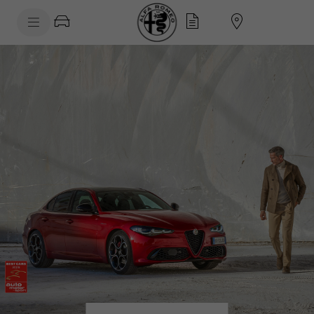
SkiptoContentText
ÜBERSICHT
SkiptoNavigationText