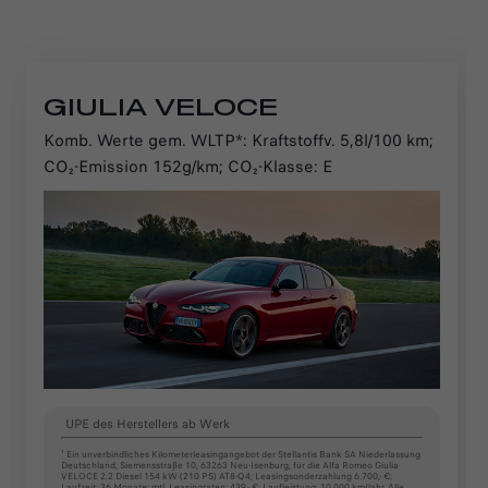
GIULIA VELOCE
Komb. Werte gem. WLTP*: Kraftstoffv. 5,8l/100 km;
CO₂-Emission 152g/km; CO₂-Klasse: E
UPE des Herstellers ab Werk
¹ Ein unverbindliches Kilometerleasingangebot der Stellantis Bank SA Niederlassung
Deutschland, Siemensstraße 10, 63263 Neu-Isenburg, für die Alfa Romeo Giulia
VELOCE 2.2 Diesel 154 kW (210 PS) AT8-Q4; Leasingsonderzahlung 6.700,- €;
Laufzeit: 36 Monate; mtl. Leasingraten: 439,- €; Laufleistung: 10.000 km/Jahr. Alle