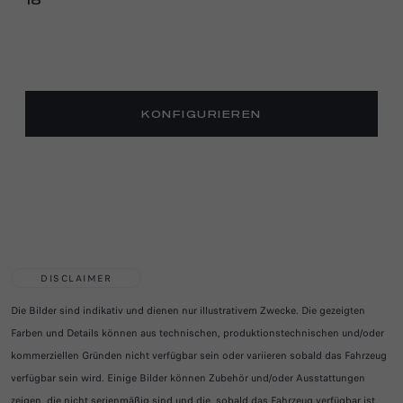
18
KONFIGURIEREN
DISCLAIMER
Die Bilder sind indikativ und dienen nur illustrativem Zwecke. Die gezeigten
Farben und Details können aus technischen, produktionstechnischen und/oder
kommerziellen Gründen nicht verfügbar sein oder variieren sobald das Fahrzeug
verfügbar sein wird. Einige Bilder können Zubehör und/oder Ausstattungen
zeigen, die nicht serienmäßig sind und die, sobald das Fahrzeug verfügbar ist,