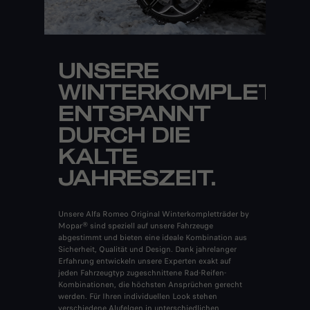
UNSERE
WINTERKOMPLETTR
ENTSPANNT
DURCH DIE
KALTE
JAHRESZEIT.
Unsere Alfa Romeo Original Winterkompletträder by
Mopar® sind speziell auf unsere Fahrzeuge
abgestimmt und bieten eine ideale Kombination aus
Sicherheit, Qualität und Design. Dank jahrelanger
Erfahrung entwickeln unsere Experten exakt auf
jeden Fahrzeugtyp zugeschnittene Rad-Reifen-
Kombinationen, die höchsten Ansprüchen gerecht
werden. Für Ihren individuellen Look stehen
verschiedene Alufelgen in unterschiedlichen