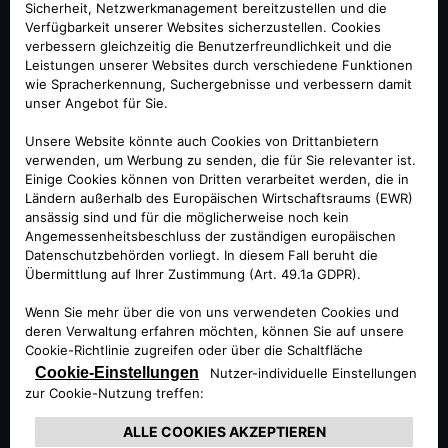
NOCH MEHR
AUSWAHL:
REIFEN
UNSERER
EXKLUSIVEN
REIFENPARTNER
Vom Kleinwagen über Mittelklasse bis zum SUV:
Unsere ausgewählten Reifenpartner bieten Ihnen
Sommer- und Winterreifen in höchster Qualität.
Darüber hinaus profitieren Sie beim Reifenwechsel
von höchster Markenqualität und zahlreichen
Aktionen wie Tankgutscheinen oder Gewinnspielen.
Schauen Sie doch gleich einmal in unsere aktuelle
Übersicht und überzeugen Sie sich selbst!