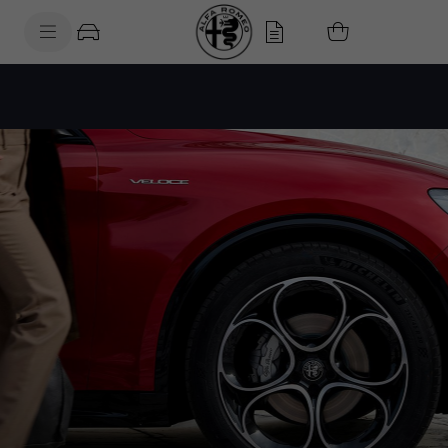
SkiptoContentText
SkiptoNavigationText