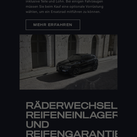
inklusive Teile und Lohn. Bei einigen Fahrzeugen
müssen Sie beim Kauf eine optionale Vorrüstung
wählen, um ein Ersatzrad mitführen zu können.
MEHR ERFAHREN
RÄDERWECHSEL,
REIFENEINLAGERUN
UND
REIFENGARANTIE*: