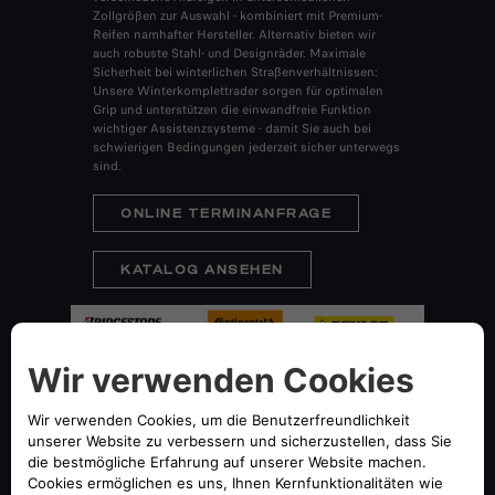
Zollgrößen zur Auswahl - kombiniert mit Premium-
Reifen namhafter Hersteller. Alternativ bieten wir
auch robuste Stahl- und Designräder. Maximale
Sicherheit bei winterlichen Straßenverhältnissen:
Unsere Winterkomplettrader sorgen für optimalen
Grip und unterstützen die einwandfreie Funktion
wichtiger Assistenzsysteme - damit Sie auch bei
schwierigen Bedingungen jederzeit sicher unterwegs
sind.
ONLINE TERMINANFRAGE
KATALOG ANSEHEN