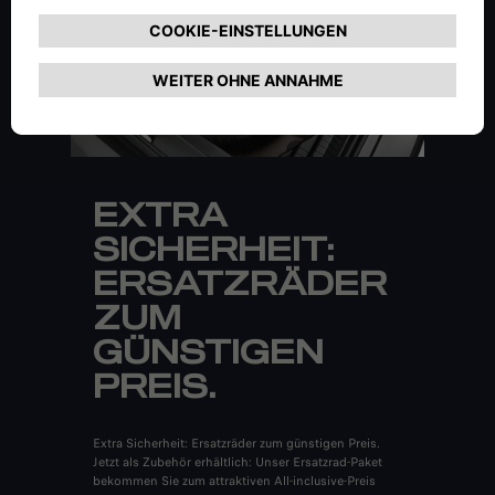
EXTRA
SICHERHEIT:
ERSATZRÄDER
ZUM
GÜNSTIGEN
PREIS.
Extra Sicherheit: Ersatzräder zum günstigen Preis.
Jetzt als Zubehör erhältlich: Unser Ersatzrad-Paket
bekommen Sie zum attraktiven All-inclusive-Preis