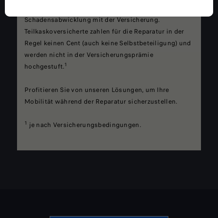
Ihr Alfa Romeo Partner unterstützt Sie bei der
Schadensabwicklung mit der Versicherung.
Teilkaskoversicherte zahlen für die Reparatur in der
Regel keinen Cent (auch keine Selbstbeteiligung) und
werden nicht in der Versicherungsprämie
1
hochgestuft.
Profitieren Sie von unseren Lösungen, um Ihre
Mobilität während der Reparatur sicherzustellen.
1
je nach Versicherungsbedingungen.