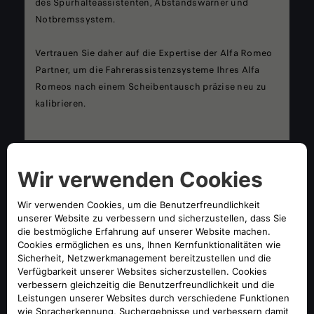
des Spurhalteassistenten, Abstandswarner und
Notbremssystem.
Vertrauen Sie daher auf die Expertise der Alfa Romeo
Partner, um die Fahrerassistenzsysteme Ihres Alfa
Romeos nach einem Scheibentausch präzise neu zu
kalibrieren.
REPARATUR
Kleinere Schäden an Windschutzscheiben können