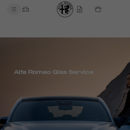
SkiptoContentText
SkiptoNavigationText
Alfa Romeo Glas Service