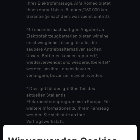
Ihres Elektrofahrzeugs. Alfa Romeo bietet
Ihnen darauf bis zu 8 Jahren/160.000 km
Garantie (je nachdem, was zuerst eintritt).
Mit unserem nachhaltigen Angebot an
Elektrofahrzeugbatterien bieten wir eine
erschwingliche Lösung für alle, die
saubere Antriebsalternativen suchen.
Unsere Batterien können repariert*,
wiederverwendet und wiederaufbereitet*
werden, um ihre Lebensdauer zu
verlängern, bevor sie recycelt werden.
* Dies gilt für den größten Teil des
aktuellen Stellantis
Elektromotorenprogramms in Europa. Für
weitere Informationen zu Ihrem Fahrzeug
wenden Sie sich bitte an Ihre
Vertragswerkstatt.