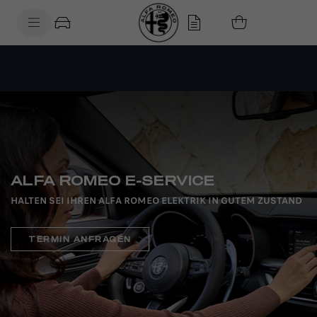
SkiptoContentText
SkiptoNavigationText
ALFA ROMEO E-SERVICE
HALTEN SEI IHREN ALFA ROMEO ELEKTRIK IN GUTEM ZUSTAND
TERMIN ANFRAGEN