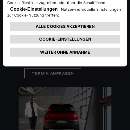
- Installation eines Wandladegeräts zum
einfachen und schnellen Aufladen Ihres
Fahrzeugs, bequem von zu Hause
- Mobilitätsdienstleistungen: von einem
Ersatz-/Gebrauchtwagen während einer
Wartung oder Reparatur bis hin zu
Kurzzeitmieten für längere Fahrten
- eSolutions Charging App, um die
nächstgelegene Ladestation zu finden und
Ihre Route zu planen
TERMIN ANFRAGEN