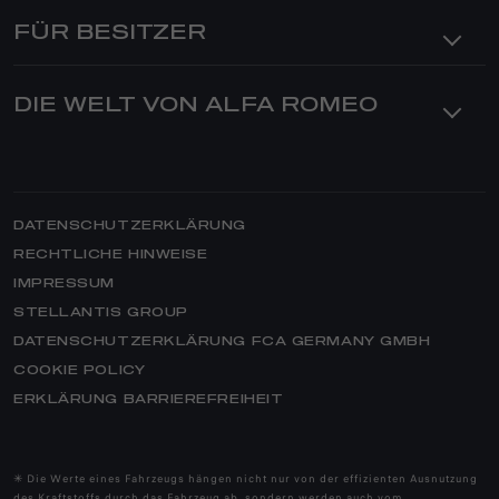
TONALE
PRIVATKUNDEN
FÜR BESITZER
ANGEBOTE
TONALE PLUG-IN-HYBRID Q4
FINANZDIENSTLEISTUNGEN
STELVIO
SERVICE & ZUBEHÖR
GIULIA
DIE WELT VON ALFA ROMEO
SERVICE NACH DEM KAUF
GESCHÄFTSKUNDEN
STELVIO QUADRIFOGLIO
SERVICEANGEBOTE
ANGEBOTE
BRAND ALFA ROMEO
GIULIA QUADRIFOGLIO
ZUBEHÖR
GESCHICHTE
ERSATZTEILE & TIPPS
THE STORY – DOKUMENTATION
REIFEN
DATENSCHUTZERKLÄRUNG
NEWS
VIDEOCHECK
RECHTLICHE HINWEISE
QUADRIFOGLIO
IMPRESSUM
CLUB
HILFE
STELLANTIS GROUP
MERCHANDISING
GARANTIE- & SERVICEVERTRÄGE
DATENSCHUTZERKLÄRUNG FCA GERMANY GMBH
ELEKTROTECHNOLOGIE
E-SERVICE
COOKIE POLICY
ASSISTANCE
ERKLÄRUNG BARRIEREFREIHEIT
HERITAGE
SERVICE BUCHEN
ALFA ROMEO CLASSICHE
WERKSTATTSUCHE
ALFA ROMEO MUSEUM
✳ Die Werte eines Fahrzeugs hängen nicht nur von der effizienten Ausnutzung
FAQ
des Kraftstoffs durch das Fahrzeug ab, sondern werden auch vom