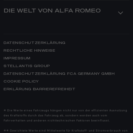
SERVICE & ZUBEHÖR
GIULIA
DIE WELT VON ALFA ROMEO
SERVICE NACH DEM KAUF
GESCHÄFTSKUNDEN
STELVIO QUADRIFOGLIO
SERVICEANGEBOTE
ANGEBOTE
BRAND ALFA ROMEO
GIULIA QUADRIFOGLIO
ZUBEHÖR
GESCHICHTE
ERSATZTEILE & TIPPS
THE STORY – DOKUMENTATION
REIFEN
DATENSCHUTZERKLÄRUNG
NEWS
VIDEOCHECK
RECHTLICHE HINWEISE
QUADRIFOGLIO
IMPRESSUM
CLUB
HILFE
STELLANTIS GROUP
MERCHANDISING
GARANTIE- & SERVICEVERTRÄGE
DATENSCHUTZERKLÄRUNG FCA GERMANY GMBH
ELEKTROTECHNOLOGIE
E-SERVICE
COOKIE POLICY
ASSISTANCE
ERKLÄRUNG BARRIEREFREIHEIT
HERITAGE
SERVICE BUCHEN
ALFA ROMEO CLASSICHE
WERKSTATTSUCHE
ALFA ROMEO MUSEUM
✳ Die Werte eines Fahrzeugs hängen nicht nur von der effizienten Ausnutzung
FAQ
des Kraftstoffs durch das Fahrzeug ab, sondern werden auch vom
Fahrverhalten und anderen nichttechnischen Faktoren beeinflusst.
MEHR AUS DER ALFA ROMEO WELT
SPORTWAGEN
✳✳ Gewichtete Werte sind Mittelwerte für Kraftstoff- und Stromverbrauch von