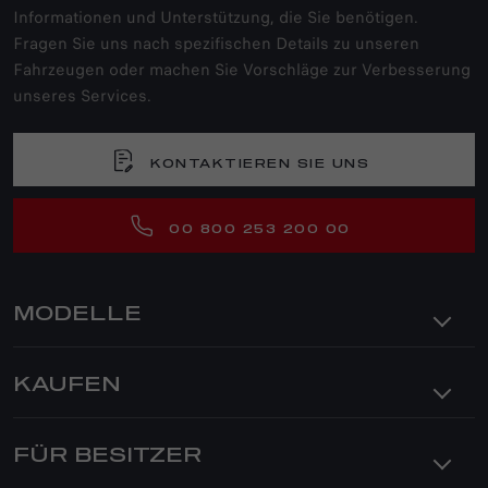
Informationen und Unterstützung, die Sie benötigen.
Fragen Sie uns nach spezifischen Details zu unseren
Fahrzeugen oder machen Sie Vorschläge zur Verbesserung
unseres Services.
KONTAKTIEREN SIE UNS
00 800 253 200 00
MODELLE
JUNIOR IBRIDA
KAUFEN
JUNIOR ELETTRICA
TONALE
PRIVATKUNDEN
FÜR BESITZER
ANGEBOTE
TONALE PLUG-IN-HYBRID Q4
FINANZDIENSTLEISTUNGEN
STELVIO