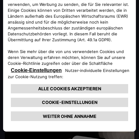
genießen. Ubigi kooperiert mit Alfa Romeo um Ihnen auch im Auto beste
Verbindungsmöglichkeiten zu bieten. Großartige Unterhaltung für alle Mitfahrer
ist damit garantiert!
Stellen Sie bei Ihrer ersten Verbindung sicher, dass Sie sich im Fahrzeug
befinden und mit dem Hotspot des Fahrzeugs verbunden sind.
Alexa Voice Service:
Der neue Alfa Romeo Tonale verfügt über einen integrierten
Amazon Alexa-Sprachassistenten. Verwalten Sie Ihre Bestellungen, erhalten Sie
Vorschläge für nahe gelegene Sehenswürdigkeiten, greifen Sie auf Playlists und
Hörbucher zu und vieles mehr. Sie können auch aus der Ferne auf den Dienst
zugreifen, um über Send & Go Ziele an Ihr Fahrzeug zu senden, den
verbleibenden Ladezustand zu überwachen, die nächstgelegenen
Ladestationen zu finden und vieles mehr!​