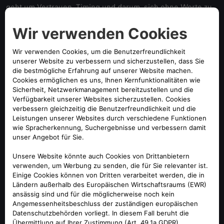
geht um Vertrauen, Timing und darum, sich ohne Worte zu
verstehen. Jasmine Paolini und Sara Errani sind echte
Ikonen des italienischen Sports: Sie verkörpern die
perfekte Balance aus Energie und Erfahrung, Intensität und
Spielintelligenz. Paolini hat sich bis an die Spitze des Spiels
vorgearbeitet und gehört heute zur Weltelite im Einzel.
Errani blickt auf eine legendäre Karriere mit Grand-Slam-
Titeln, der Nummer-1-Position im Doppel und vielen Jahren
im italienischen Nationalteam zurück. Gemeinsam haben
sie mit olympischem Gold den größten Erfolg gefeiert – und
verwandeln ihre Chemie weiterhin in Titel.