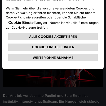
DASSELBE FEUER
Der Antrieb von Jasmine Paolini und Sara Errani ist
instinktiv, intensiv, unaufhaltsam. Ein Hunger, sich ständig