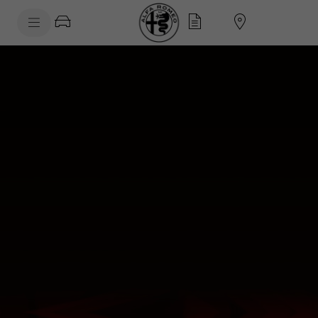
SkiptoContentText
SkiptoNavigationText