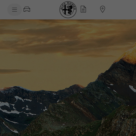
SkiptoContentText
SkiptoNavigationText