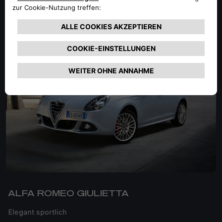
MEHR ERFAHREN
ALFA ROMEO GIULIETTA​
Elegant sportlich​