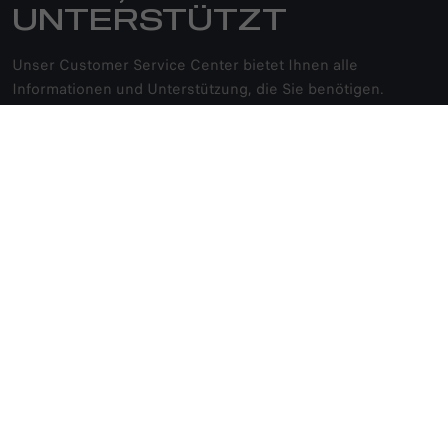
UNTERSTÜTZT
Unser Customer Service Center bietet Ihnen alle
Informationen und Unterstützung, die Sie benötigen.
Fragen Sie uns nach spezifischen Details zu unseren
Fahrzeugen oder machen Sie Vorschläge zur Verbesserung
unseres Services.
KONTAKTIEREN SIE UNS
00 800 253 200 00
MODELLE
JUNIOR IBRIDA
KAUFEN
JUNIOR ELETTRICA
TONALE