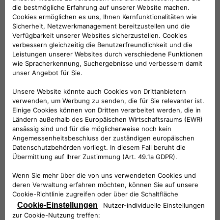
#informative_0#
EINVERSTÄNDNIS
gelesen habe
Nachdem ich die
Datenschutzerklärung
STIMME ICH ZU
STIMME ICH
NICHT
ZU
IN KONTAKT BLEIBEN!
STIMME ICH ZU
STIMME ICH
NICHT
ZU
BESSERE ANGEBOTE ERHALTEN!
STIMME ICH ZU
STIMME ICH
NICHT
ZU