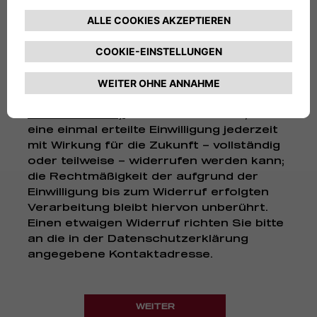
LERNEN SIE UNSERE PARTNER KENNEN!
Widerrufsrecht bei Einwilligungen (Art. 7
Abs. 3 DS-GVO):
Bitte beachten Sie, dass
eine einmal erteilte Einwilligung jederzeit
mit Wirkung für die Zukunft – vollständig
oder teilweise – widerrufen werden kann;
die Rechtmäßigkeit der aufgrund der
Einwilligung bis zum Widerruf erfolgten
Verarbeitung bleibt hiervon unberührt.
Einen etwaigen Widerruf richten Sie bitte
an die in der Datenschutzerklärung
angegebene Kontaktadresse.
WEITER