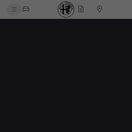
SkiptoContentText
SkiptoNavigationText