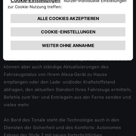
ordnungsgemäße Wartung des Fahrzeugs aufgezeichnet,
was sich positiv auf dessen Restwert auswirkt.
Eine weitere Innovation des Alfa Romeo Tonale ist der
integrierte Sprachassistent Amazon Alexa: Suchen Sie nach
Sehenswürdigkeiten, fügen Sie Produkte zu Ihrer
Einkaufsliste hinzu oder steuern Sie Geräte in Ihrem Smart
Home, während Sie sich auf die Straße konzentrieren. Sie
können aber auch ständige Aktualisierungen des
Fahrzeugstatus von Ihrem Alexa-Gerät zu Hause
empfangen oder den Lade- und/oder Kraftstoffstand
abfragen, den aktuellen Standort Ihres Fahrzeugs ermitteln,
Befehle zum Ver- und Entriegeln aus der Ferne senden und
vieles mehr.
An Bord des Tonale steht die Technologie auch in den
Diensten der Sicherheit und des Komforts: Autonomes
Fahren der Stufe 2 mit neuen fortschrittlichen