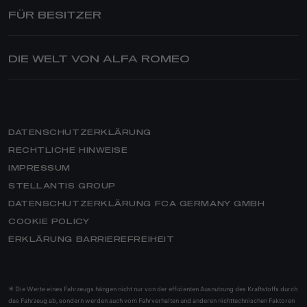
TONALE PLUG-IN-HYBRID Q4
ANGEBOTE
FÜR BESITZER
STELVIO
FINANZDIENSTLEISTUNGEN
SERVICE & ZUBEHÖR
GIULIA
SERVICE NACH DEM KAUF
DIE WELT VON ALFA ROMEO
STELVIO QUADRIFOGLIO
GESCHÄFTSKUNDEN
SERVICEANGEBOTE
GIULIA QUADRIFOGLIO
ANGEBOTE
BRAND ALFA ROMEO
ZUBEHÖR
GESCHICHTE
ERSATZTEILE & TIPPS
THE STORY – DOKUMENTATION
REIFEN
DATENSCHUTZERKLÄRUNG
NEWS
VIDEOCHECK
RECHTLICHE HINWEISE
QUADRIFOGLIO
IMPRESSUM
CLUB
HILFE
STELLANTIS GROUP
MERCHANDISING
GARANTIE- & SERVICEVERTRÄGE
ELEKTROTECHNOLOGIE
DATENSCHUTZERKLÄRUNG FCA GERMANY GMBH
E-SERVICE
COOKIE POLICY
ASSISTANCE
HERITAGE
ERKLÄRUNG BARRIEREFREIHEIT
SERVICE BUCHEN
ALFA ROMEO CLASSICHE
WERKSTATTSUCHE
ALFA ROMEO MUSEUM
FAQ
✳ Die Werte eines Fahrzeugs hängen nicht nur von der effizienten Ausnutzung des Kraftstoffs durch
MEHR AUS DER ALFA ROMEO WELT
das Fahrzeug ab, sondern werden auch vom Fahrverhalten und anderen nichttechnischen Faktoren