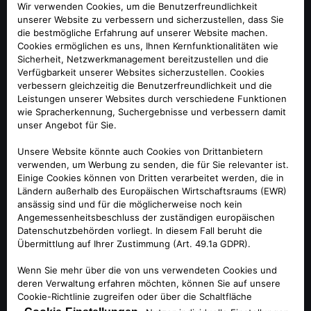
Auch Software und Konnektivität verbessern das
Fahrerlebnis, das im Mittelpunkt steht. Der Tonale ist
serienmäßig mit einem komplett neuen Infotainment-
System mit individuell anpassbarem Android
Betriebssystem und 4G-Konnektivität mit Over-the-Air-
Updates ausgestattet, das über einen volldigitalen 12,3"-
TFT-Display und einen 10,25"-Touchscreen verfügt, der eine
reibungslose, anspruchsvolle Multitasking-Schnittstelle
darstellt. Mit insgesamt 22,5 Zoll sind beide Displays die
besten in ihrem Segment.
Außerdem ist der Alfa Romeo Tonale das weltweit erste
Fahrzeug mit NFT-Technologie (Non-Fungible Token) – eine
echte Innovation im Automobilsektor. Das digitale NFT-
Zertifikat basiert auf der Blockchain-Technologie, einer
nicht fälschbaren Aufzeichnung der wichtigsten Etappen im
Leben jedes einzelnen Fahrzeugs. Mit dem Einverständnis
des Kunden werden Fahrzeugdaten als Garantie für die