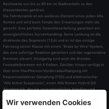
Reichweite von bis zu 80 km im Stadtverkehr zu den
Klassenbesten gehören.
Die Fahrdynamik ist ein weiteres Element eines jeden Alfa
Romeo und wird beim Tonale den Erwartungen mehr als
gerecht. Eine perfekte Gewichtsverteilung garantiert ein
unvergleichliches Kurvenhandling. Seine Lenkung ist die
direkteste des Segments (13,6) und er ist das einzige
Fahrzeug seiner Klasse mit einem "Brake by Wire"-System,
das eine sofortige Reaktion garantiert und das regenerative
Bremsen steuert. Einzigartig sind auch die Brembo-
Festsattelbremsen mit 4 Kolben. Darüber hinaus verfügt er
über eine MacPherson-Vorderradaufhängung mit
frequenzselektiver Dämpfung (FSD) und elektronischer
"Alfa Active Suspension", einen Alfa Romeo Hybrid Q4-
Allradantrieb, der ein unvergleichliches Handling und
Sicherheit bietet, sowie ein elektronisches
Selbstsperrdifferenzial von Alfa Romeo, das für maximale
Traktion sorgt.