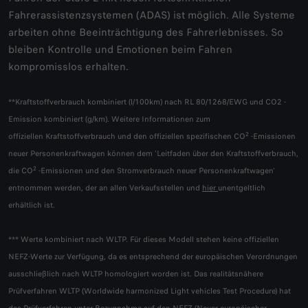
Fahrerassistenzsystemen (ADAS) ist möglich. Alle Systeme
arbeiten ohne Beeinträchtigung des Fahrerlebnisses. So
bleiben Kontrolle und Emotionen beim Fahren
kompromisslos erhalten.
**Kraftstoffverbrauch kombiniert (l/100km) nach RL 80/1268/EWG und CO2 -
Emission kombiniert (g/km). Weitere Informationen zum
2
offiziellen Kraftstoffverbrauch und den offiziellen spezifischen CO
-Emissionen
neuer Personenkraftwagen können dem 'Leitfaden über den Kraftstoffverbrauch,
2
die CO
-Emissionen und den Stromverbrauch neuer Personenkraftwagen'
entnommen werden, der an allen Verkaufsstellen und
hier
unentgeltlich
erhältlich ist.
*** Werte kombiniert nach WLTP. Für dieses Modell stehen keine offiziellen
NEFZ-Werte zur Verfügung, da es entsprechend der europäischen Verordnungen
ausschließlich nach WLTP homologiert worden ist. Das realitätsnähere
Prüfverfahren WLTP (Worldwide harmonized Light vehicles Test Procedure) hat