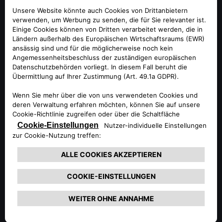
Alfa Romeo geplante und 1972 in Betrieb genommene
Fabrik hat bis heute rund fünf Millionen Fahrzeuge
produziert und zahlreiche internationale Auszeichnungen
erhalten. Darunter ist auch der „Automotive Lean
Production Award“ für das beste Werk in Europa. Im Jahr
2021 wurde das Werk umfassend modernisiert, um für die
Herausforderungen der Zukunft gerüstet zu sein. So
werden in Pomigliano d'Arco heute unter anderem
Fahrzeuge mit innovativen elektrifizierten Antrieben
gefertigt. Auch in die Ausbildung des Personals und in die
Umweltfreundlichkeit der Produktion hat Stellantis stark
investiert.
Der Alfa Romeo Tonale im Überblick
Der unverwechselbare italienische Stil des Alfa Romeo
Tonale wird durch moderne Technologie und
leistungsfähige Konnektivität ergänzt. Das zentrale