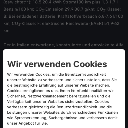
(gewichtet**): 18,5-20,4 kWh Strom/100 km plus 1,3-1,7 l
Benzin/100 km; CO
-Emission 29,9-38,7 g/km; CO
-Klasse:
2
2
B; Bei entladener Batterie: Kraftstoffverbrauch 6,8-7,6 l/100
km; CO
-Klasse: F; elektrische Reichweite (EAER) 51,9-62
2
km.
Der in Italien entworfene, konstruierte und entwickelte Alfa
Romeo Tonale wird im süditalienischen Werk „Gianbattista
Vico“ der Stellantis Gruppe gefertigt. Hoch automatisierte
Montagelinien garantieren höchstes Qualitätsniveau. Der
weltweit angebotene Alfa Romeo Tonale erhielt zahlreiche
international renommierte Auszeichnungen und Preise.
Der Alfa Romeo Tonale ist „Made in Italy“
Der Alfa Romeo Tonale wird im Werk „Gianbattista Vico“ in
Pomigliano d'Arco gefertigt, einem der fortschrittlichsten
Produktionsstandorte der Stellantis Gruppe. Die 1968 von