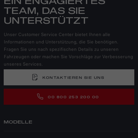
EIN ENGAGIERTES
TEAM, DAS SIE
UNTERSTÜTZT
Unser Customer Service Center bietet Ihnen alle
Informationen und Unterstützung, die Sie benötigen.
Fragen Sie uns nach spezifischen Details zu unseren
Fahrzeugen oder machen Sie Vorschläge zur Verbesserung
unseres Services.
KONTAKTIEREN SIE UNS
00 800 253 200 00
MODELLE
JUNIOR IBRIDA