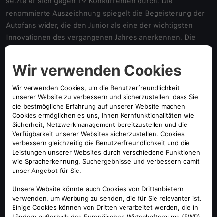
setzte er sich gegen 19 Konkurrenten durch. Die
renommierte Auszeichnung spiegelt die Begeisterung der
Autofans wider, die den Junior als eine der wichtigsten
Innovationen des vergangenen Jahres anerkennen. Die
Auszeichnung unterstreicht das Engagement von Alfa
Romeo, Fahrzeuge anzubieten, die Stil, Leistung und
Spitzentechnologie in sich vereinen.
Mit dem Junior kehrt Alfa Romeo ins B-Segment zurück und
vereint italienischen Stil, sportliche Leistung und
fortschrittliche Technologie. Er ist als Hybrid- und
Elektroversion erhältlich und spricht sowohl langjährige
Alfisti als auch eine neue Generation von Autoliebhabern
an.
Dies ist der siebte Sieg für Alfa Romeo in der Geschichte
des Quattroruote, nach Modellen wie dem 147, MiTo,
Giulietta, Giulia, Stelvio und Tonale. Der Erfolg auf dem