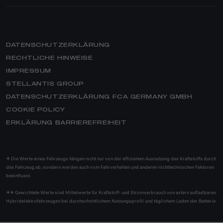
SERVICEANGEBOTE
GIULIA QUADRIFOGLIO
ANGEBOTE
BRAND ALFA ROMEO
ZUBEHÖR
GESCHICHTE
ERSATZTEILE & TIPPS
THE STORY – DOKUMENTATION
REIFEN
DATENSCHUTZERKLÄRUNG
NEWS
VIDEOCHECK
RECHTLICHE HINWEISE
QUADRIFOGLIO
IMPRESSUM
CLUB
HILFE
STELLANTIS GROUP
MERCHANDISING
GARANTIE- & SERVICEVERTRÄGE
ELEKTROTECHNOLOGIE
DATENSCHUTZERKLÄRUNG FCA GERMANY GMBH
E-SERVICE
COOKIE POLICY
ASSISTANCE
HERITAGE
ERKLÄRUNG BARRIEREFREIHEIT
SERVICE BUCHEN
ALFA ROMEO CLASSICHE
WERKSTATTSUCHE
ALFA ROMEO MUSEUM
FAQ
✳ Die Werte eines Fahrzeugs hängen nicht nur von der effizienten Ausnutzung des Kraftstoffs durch
MEHR AUS DER ALFA ROMEO WELT
das Fahrzeug ab, sondern werden auch vom Fahrverhalten und anderen nichttechnischen Faktoren
beeinflusst.
SPORTWAGEN
BISHERIGE ALFA ROMEO MODELLE
✳✳ Gewichtete Werte sind Mittelwerte für Kraftstoff- und Stromverbrauch von extern aufladbaren
Hybridelektrofahrzeugen bei durchschnittlichem Nutzungsprofil und täglichem Laden der Batterie
SUV