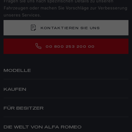
Fragen Sie uns nach spezifischen Details zu unseren
Fahrzeugen oder machen Sie Vorschläge zur Verbesserung
unseres Services.
KONTAKTIEREN SIE UNS
00 800 253 200 00
MODELLE
JUNIOR IBRIDA
KAUFEN
JUNIOR ELETTRICA
TONALE
PRIVATKUNDEN
TONALE PLUG-IN-HYBRID Q4
ANGEBOTE
FÜR BESITZER
STELVIO
FINANZDIENSTLEISTUNGEN
SERVICE & ZUBEHÖR
GIULIA
SERVICE NACH DEM KAUF
DIE WELT VON ALFA ROMEO
STELVIO QUADRIFOGLIO
GESCHÄFTSKUNDEN