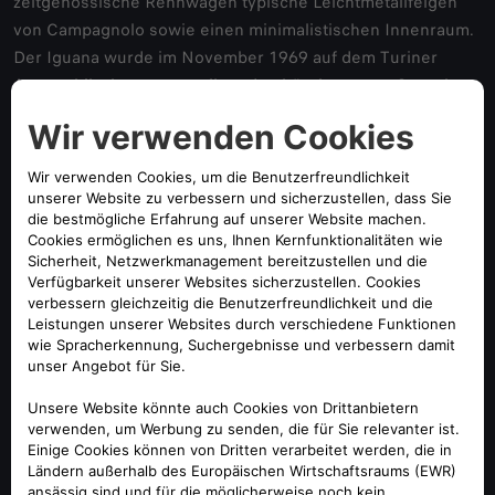
zeitgenössische Rennwagen typische Leichtmetallfelgen
von Campagnolo sowie einen minimalistischen Innenraum.
Der Iguana wurde im November 1969 auf dem Turiner
Automobilsalon vorgestellt und gehört heute zur Sammlung
des Alfa Romeo Werksmuseums in Arese.
Alfa Romeo 1750 Spider Veloce (1967)
Auf dem Genfer Automobilsalon 1966 präsentierte Alfa
Romeo einen von Pininfarina designten Spider mit
charakteristischem Rundheck. Der ursprünglich
angedachte Modellname „Duetto“ wurde zwar verworfen,
hielt sich jedoch als Spitzname bis heute. Dem mit 1600-
Kubikzentimeter-Motor gefertigten Alfa Romeo 1600 Spider
folgte 1967 die Variante 1750 Veloce. Durch den auf 1.779
Kubikzentimeter vergrößertem Hubraum stiegen die
Leistung von 76 kW (103 PS) auf 84 kW (114 PS) und die
Höchstgeschwindigkeit auf 190 km/h.