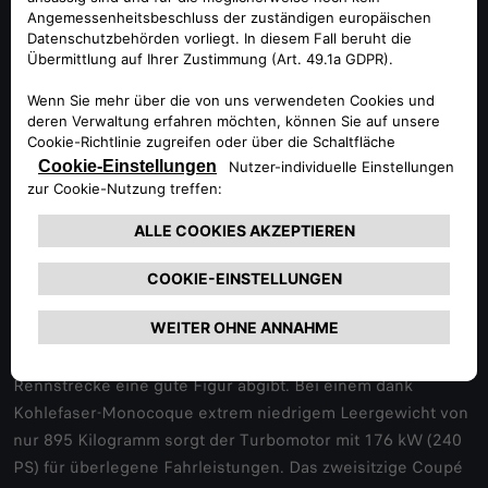
Internationale Berühmtheit erlangte der Alfa Romeo Spider
durch seine Rolle im Kinoerfolg „Die Reifeprüfung“. Zu den
Klängen des Songs „Mrs. Robinson“ von Simon & Garfunkel
fährt ein noch junger Dustin Hoffman im italienischen
Cabriolet durch Kalifornien. Der Erfolg war so groß, dass
Alfa Romeo den Spider in den USA unter dem Modellnamen
„Graduate“ verkaufte, dem amerikanischen Originaltitel des
Films.
Alfa Romeo 4C Safety-Car (2014)
Der 2013 präsentierte Alfa Romeo 4C ist ein
kompromissloser Sportwagen, der auch auf der
Rennstrecke eine gute Figur abgibt. Bei einem dank
Kohlefaser-Monocoque extrem niedrigem Leergewicht von
nur 895 Kilogramm sorgt der Turbomotor mit 176 kW (240
PS) für überlegene Fahrleistungen. Das zweisitzige Coupé