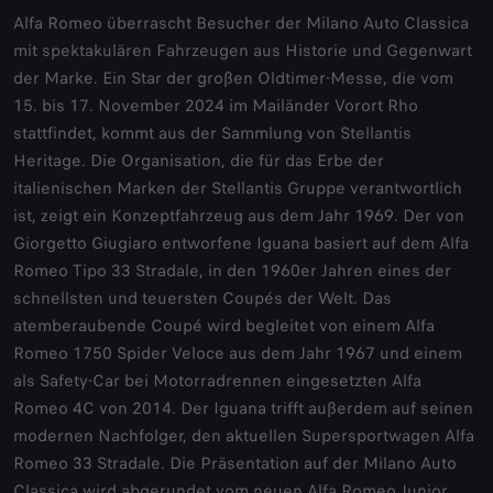
Alfa Romeo überrascht Besucher der Milano Auto Classica
mit spektakulären Fahrzeugen aus Historie und Gegenwart
der Marke. Ein Star der großen Oldtimer-Messe, die vom
15. bis 17. November 2024 im Mailänder Vorort Rho
stattfindet, kommt aus der Sammlung von Stellantis
Heritage. Die Organisation, die für das Erbe der
italienischen Marken der Stellantis Gruppe verantwortlich
ist, zeigt ein Konzeptfahrzeug aus dem Jahr 1969. Der von
Giorgetto Giugiaro entworfene Iguana basiert auf dem Alfa
Romeo Tipo 33 Stradale, in den 1960er Jahren eines der
schnellsten und teuersten Coupés der Welt. Das
atemberaubende Coupé wird begleitet von einem Alfa
Romeo 1750 Spider Veloce aus dem Jahr 1967 und einem
als Safety-Car bei Motorradrennen eingesetzten Alfa
Romeo 4C von 2014. Der Iguana trifft außerdem auf seinen
modernen Nachfolger, den aktuellen Supersportwagen Alfa
Romeo 33 Stradale. Die Präsentation auf der Milano Auto
Classica wird abgerundet vom neuen Alfa Romeo Junior.