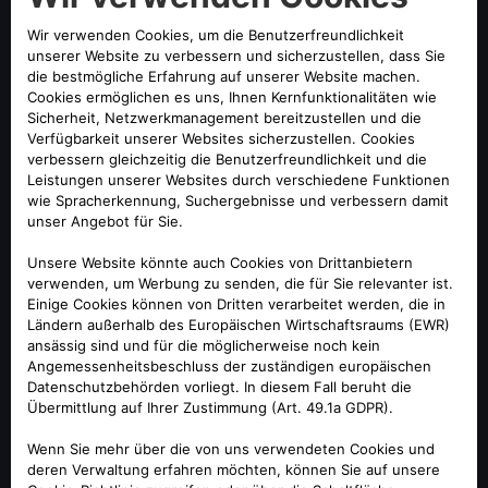
mechanische Sperrdifferenzial AlfaTM Q2 in der
Hinterachse optimiert die Traktion bei allen
Fahrbedingungen durch eine optimale Verteilung des
Drehmoments an der Hinterachse und sorgt sowohl bei der
Sportlimousine Giulia (Hinterradantrieb) als auch beim
High-Performance-SUV Stelvio (Alfa™ Q4 Allradantrieb) für
optimale Kraftübertragung auf die Straße. Auf diese Weise
werden Fahrstabilität, Agilität und Kurvengeschwindigkeit
erhöht. Die Fahrwerksabstimmung wurde anhand von
Erfahrungen mit den früheren, vom Rennsport abgeleiteten
Sondermodellen GTA und GTAm konfiguriert. Die
Verwendung von Aluminium für den Motor sowie
Kohlefaser für Kardanwelle, Motorhaube, Spoiler und
Seitenschweller garantiert bei den neuen Sondermodellen
eine Fahrdynamik auf höchstem Niveau. Die Aerodynamik
der Alfa Romeo Giulia Quadrifoglio Super Sport wird durch
den aktiven Frontsplitter aus Kohlefaser bei hohen
Geschwindigkeiten weiter optimiert. Die serienmäßige