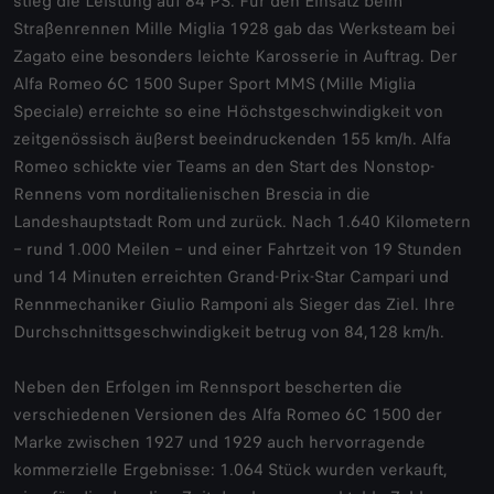
stieg die Leistung auf 84 PS. Für den Einsatz beim
Straßenrennen Mille Miglia 1928 gab das Werksteam bei
Zagato eine besonders leichte Karosserie in Auftrag. Der
Alfa Romeo 6C 1500 Super Sport MMS (Mille Miglia
Speciale) erreichte so eine Höchstgeschwindigkeit von
zeitgenössisch äußerst beeindruckenden 155 km/h. Alfa
Romeo schickte vier Teams an den Start des Nonstop-
Rennens vom norditalienischen Brescia in die
Landeshauptstadt Rom und zurück. Nach 1.640 Kilometern
– rund 1.000 Meilen – und einer Fahrtzeit von 19 Stunden
und 14 Minuten erreichten Grand-Prix-Star Campari und
Rennmechaniker Giulio Ramponi als Sieger das Ziel. Ihre
Durchschnittsgeschwindigkeit betrug von 84,128 km/h.
Neben den Erfolgen im Rennsport bescherten die
verschiedenen Versionen des Alfa Romeo 6C 1500 der
Marke zwischen 1927 und 1929 auch hervorragende
kommerzielle Ergebnisse: 1.064 Stück wurden verkauft,