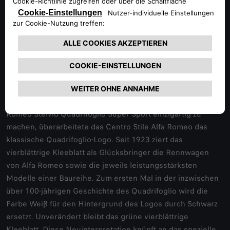
Abgasanlage von Akrapovič® sorgt für unverwechselbaren
Sound. Die in jeweils drei Elemente aufgeteilten
Hauptscheinwerfer in Voll-LED-Matrix-Technologie gehören
bei beiden Sondermodellen zur Serienausstattung.
Das Centro Stile Alfa Romeo interpretiert das Quadrifoglio
neu
Um Alfa Romeo Giulia Quadrifoglio Super Sport und Alfa
Romeo Stelvio Quadrifoglio Super Sport einzigartig zu
machen, überarbeitete das Centro Stile Alfa Romeo das
klassische Quadrifoglio-Logo. Seit 1923 ziert das
vierblättrige Kleeblatt als Glücksbringer die Rennwagen
von Alfa Romeo sowie die jeweils leistungsstärksten
Modelle einer Baureihe. Zum ersten Mal in der inzwischen
über 100-jährigen Geschichte des Quadrifoglio wird die
Farbe Weiß für den Hintergrund des Logos durch Schwarz
ersetzt. Unverändert bleibt das grüne vierblättrige
Kleeblatt. Diese Neuinterpretation knüpft an das spezielle