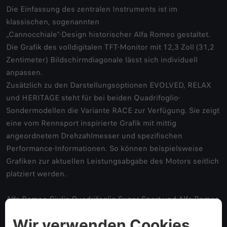
Die Einfassung des zentralen Instruments ist im
klassischen, sogenannten
„Cannocchiale“-Design historischer Alfa Romeo gestaltet.
Die Grafik des volldigitalen TFT-Monitor mit 12,3 Zoll (31,2
Zentimeter) Bildschirmdiagonale lässt sich individuell
anpassen.
Zusätzlich zu den Darstellungsoptionen EVOLVED, RELAX
und HERITAGE steht für bei beiden Quadrifoglio-
Sondermodellen die Variante RACE zur Verfügung. Sie zeigt
eine vom Rennsport inspirierte Grafik mit mittig
angeordnetem Drehzahlmesser und spezifischen
Performance-Informationen. So können beispielsweise
Grafiken zur aktuellen Leistungsabgabe des Motors seitlich
platziert werden.
Alfa Romeo Giulia Quadrifoglio Super Sport und Alfa Romeo
Stelvio Quadrifoglio Super Sport werden von 2,9-Liter-V6-
Motoren angetrieben, die 382 kW (520 PS) leisten. Das