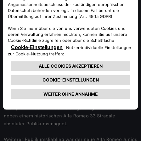
sehen, wie viele Fans und ihre außergewöhnlichen
Fahrzeuge wieder bei uns zusammenkamen. Pista & Piloti
verbindet die Leidenschaft für Alfa Romeo mit dem
Nervenkitzel des Motorsports und schafft unvergessliche
Momente für alle Beteiligten. Eine spezielle Stärke unserer
Veranstaltung ist jedoch die Lebendigkeit unserer Alfa
Romeo Community, die jedes Jahr aufs Neue dieses Event
zu einem ganz besonderen Erlebnis macht.“
Am Wochenende feierte außerdem der Alfa Romeo 33
1
Stradale
Deutschlandpremiere. Die Neuauflage des
legendären Sportwagens ist eine Hommage an das
gleichnamige Coupé aus den 1960er Jahren. Der in nur 33
Exemplaren hochindividualisiert gefertigte Zweisitzer war
neben einem historischen Alfa Romeo 33 Stradale
absoluter Publikumsmagnet.
Weiterer Publikumsliebling war der neue Alfa Romeo Junior.