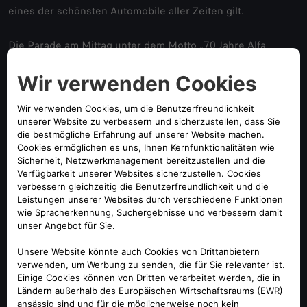
eines der schönsten Automobile aller Zeiten gilt.
Die Parade am Mittag unter dem Motto „70 Jahre Alfa
Romeo Giulietta“ war ein weiterer Höhepunkt und brachte
rund 20 Alfa Romeo Giulietta der Baujahre 1954 bis 1985
auf die Strecke.
Niccolò Biagioli, Director Premium Brands bei Stellantis
Deutschland, äußerte sich begeistert: „Pista & Piloti ist ein
eindrucksvolles Beispiel für die Begeisterung und den
Zusammenhalt unserer Alfa Romeo Community. Diese
Veranstaltung ermöglicht es den Teilnehmerinnen und
Teilnehmern, die Essenz des Alfa Romeo Fahrspaßes und
die besondere Atmosphäre unserer Marke in vollen Zügen
zu erleben.“
Marco Wimmer, Gründer der Eventagentur APPIA und
Initiator von Pista & Piloti, fügte hinzu: „Es war großartig zu