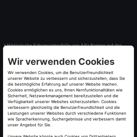
• Historische Fahrzeugmodelle von Alfa Romeo auf der
Formel-1-Rennstrecke im norditalienischen Monza.
• Parade von klassischen Alfa Romeo und aktuellen Alfa
Romeo Giulia GTA vom Werksmuseum im Mailänder Vorort
Arese zum Autodromo Nazionale di Monza.
14. September 2022 – Das zurückliegende Wochenende
stand in der Region Mailand ganz im Zeichen des Großen
Preis von Italien – und der Alfa Romeo „Tribe Days“.
Hunderte von Fans feierten zusammen mit Alfa Romeo die
starke Verbindung der Marke zum Autodromo Nazionale di
Monza, das vor genau 100 Jahren mit einem Grand-Prix-
Rennen eröffnet wurde und auf dem Alfa Romeo im Laufe