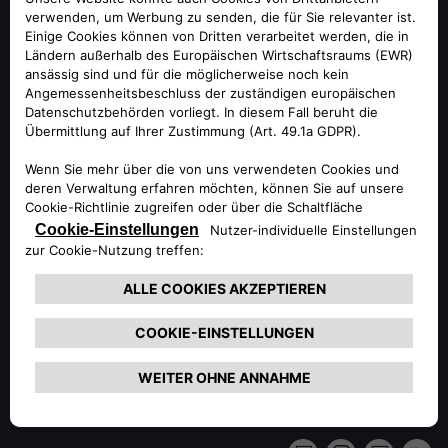
der Jahrzehnte zahlreiche Erfolge feierte. Höhepunkt der
Feierlichkeiten waren Paraden mit ikonischen Fahrzeugen.
Am Samstagnachmittag fuhren 112 klassische Alfa Romeo
über die Rennstrecke von Monza, wo am Sonntag der
Große Preis von Italien stattfand. Am Sonntagmorgen trafen
sich die Klassiker mit 100 aktuellen Alfa Romeo Giulia GTA
und Alfa Romeo Giulia GTAm am Werksmuseum der Marke
im Mailänder Vorort Arese. Von dort fuhr die Parade durch
Mailand, vorbei an einigen der berühmtesten Stätten der
norditalienischen Metropole nach Monza zum Autodromo
Nazionale. Hier erlebten die Teilnehmer der „Tribe Days“
das Formel-1-Rennen live und feuerten das Alfa Romeo F1
Team ORLEN an.