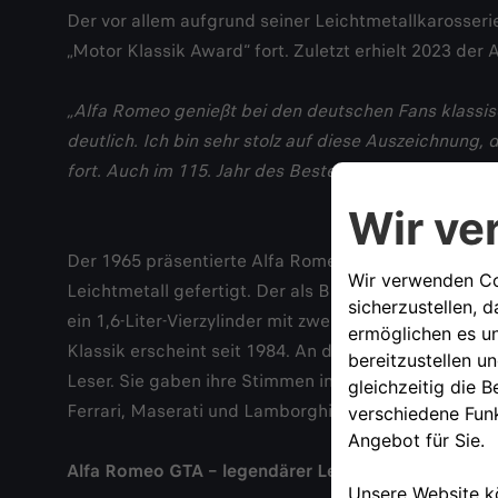
Der vor allem aufgrund seiner Leichtmetallkarosseri
„Motor Klassik Award“ fort. Zuletzt erhielt 2023 de
„Alfa Romeo genießt bei den deutschen Fans klassisc
deutlich. Ich bin sehr stolz auf diese Auszeichnung,
fort. Auch im 115. Jahr des Bestehens bietet unsere
Christine 
Der 1965 präsentierte Alfa Romeo GTA basierte auf d
Leichtmetall gefertigt. Der als Basisfahrzeug für d
ein 1,6-Liter-Vierzylinder mit zwei obenliegenden 
Klassik erscheint seit 1984. An der 2025er Ausgabe 
Leser. Sie gaben ihre Stimmen in 20 Kategorien ab.
Ferrari, Maserati und Lamborghini durch.
Alfa Romeo GTA – legendärer Leichtbau