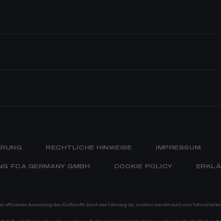
TSKUNDEN
E
E- &
VERTRÄGE
E
E
MEHR AUS DER ALFA
ROMEO WELT
NCE
MEO
HE
SPORTWAGEN
 BUCHEN
MEO MUSEUM
BISHERIGE ALFA
ATTSUCHE
ÄRUNG
RECHTLICHE HINWEISE
IMPRESSUM
ROMEO MODELLE
SUV
NG FCA GERMANY GMBH
COOKIE POLICY
ERKLÄ
er effizienten Ausnutzung des Kraftstoffs durch das Fahrzeug ab, sondern werden auch vom Fahrverhalten