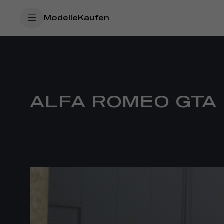
SkiptoContentText
Modelle
Kaufen
SkiptoNavigationText
ALFA ROMEO GTA 