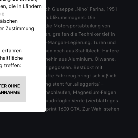
schaften – 1950 durch Giuseppe „Nino" Farina, 1951
feld und ein großer Publikumsmagnet. Die
ans an. Autodelta, die Motorsportabteilung von
es Coupés zu senken, greifen die Techniker tief in
uminium-Magnesium-Zink-Mangan-Legierung. Türen und
d Dachsäulen bestehen noch aus Stahlblech. Hintere
. Der Block besteht ohnehin aus Aluminium. Ölwanne,
m-Legierung Elektron gegossen. Bestückt mit
PS. Das GTA getaufte Fahrzeug bringt schließlich
der Typenbezeichnung steht für ‚alleggerita‘ –
in Form leichter Aluminiumschlaufen, Magnesium-Felgen
em Glücksbringer Quadrifoglio Verde (vierblättriges
ollem Namen Giulia Sprint 1600 GTA. Zur Wahl stehen