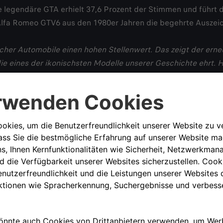
e legendäre GTA erhielt 37,6 Prozent der Stimmen und führt 
r Alfa Romeo GTV6 aus den 1980er Jahren die begehrte Auszei
her Automobile einen hohen Stellenwert. Das zeigt der erneu
 die eines der ikonischsten Modelle unserer Geschichte ehrt.
 Marke innovative Fahrzeugmodelle, die begeistern, allen vor
Schulze Tergeist, Managing Director Stellantis Premium Bra
er Coupé-Version der Giulia. Allerdings wurde die Karosseri
en Einsatz im Motorsport konzipierte Zweitürer wog so nur 
Nockenwellen und zwei Zündkerzen pro Zylinder, gehört zu de
des jährlich durchgeführten Wettbewerbs „Motor Klassik Awa
 Bei den „Italienischen Klassikern“ setzte sich der Alfa Ro