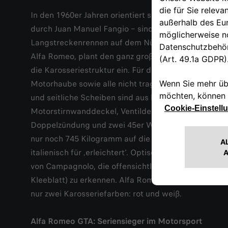
In den 1960er Jahren orientiert sich Alfa Romeo im
durch Juan Manuel Fangio – sind nun auf Serienfah
Langstreckenrennen auf dem Nürburgring, in Monza,
Alfa Romeo, plant den ganz großen Coup: eine extrem
die Karosseriestruktur ein. Für die Außenhaut verw
Motorhaube sowie alle nicht tragenden Teile der Ka
und seitliche Scheiben sind aus leichtem Plexiglas h
Motorstirnwanddeckel, Ventildeckel, Getriebeglock
Doppelzündung und zwei 45er Weber-Doppelvergasern
nur noch 745 Kilogramm auf die Waage, über 200 Kilo
italienisch für ‚erleichtert‘. Optisch ist der GTA du
von Campagnolo, die offensichtlichen Nieten der Ka
Kleeblatt) zu erkennen. Alfa Romeo präsentiert auf
nur zwei Karosseriefarben: rot und weiß.
Alfa Romeo GTA: Seriensieger im Motorsport