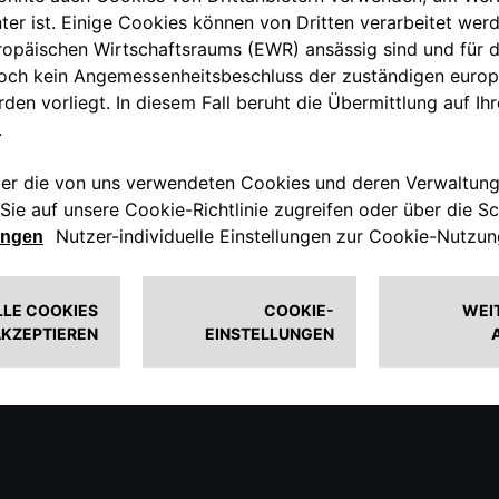
 Motorsport neu. Nach zwei gewonnenen Formel-1-Weltmeister
rzeugen basierende Tourenwagen das wichtigste Betätigungs
 Brands Hatch oder Zandvoort locken Hunderttausende von F
 erleichterte Variante der Giulia Sprint GT. Um das Gewicht d
enden sie statt Stahl das viel leichtere Peraluman, eine Al
rosserie werden aus Aluminium gefertigt. Nur Bodenblech un
ergestellt. Auch der 1,6-Liter-Motor wird stark überarbeitet
e und hinterer Getriebedeckel werden nun aus der Magnesiu
 leistet der berühmte „Doppel-Nocker“ beeindruckende 115 
gramm weniger als ein konventioneller Sprint GT. Das ‚A‘ in 
rch die zusätzlichen Lufteinlässe in der Front, die Türgriffe 
rosseriebefestigung, Sportlenkrad und durch Aufkleber mit d
 dem 1965er Autosalon in Amsterdam das Serienmodell, mit v