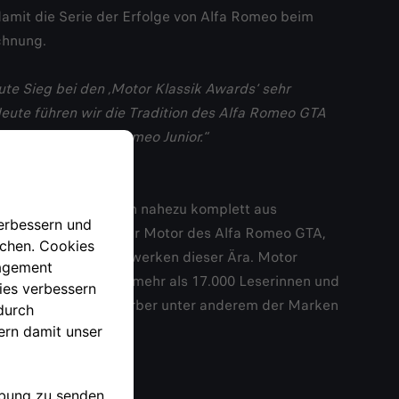
damit die Serie der Erfolge von Alfa Romeo beim
chnung.
te Sieg bei den ‚Motor Klassik Awards‘ sehr
 Heute führen wir die Tradition des Alfa Romeo GTA
an den neuen Alfa Romeo Junior.“
nds Germany
e statt aus Stahlblech nahezu komplett aus
745 Kilogramm. Auch der Motor des Alfa Romeo GTA,
n wegweisenden Triebwerken dieser Ära. Motor
rd“ beteiligten sich mehr als 17.000 Leserinnen und
meo GTA gegen Mitbewerber unter anderem der Marken