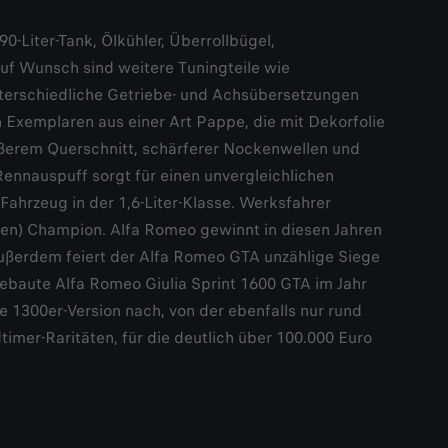
-Liter-Tank, Ölkühler, Überrollbügel,
Auf Wunsch sind weitere Tuningteile wie
unterschiedliche Getriebe- und Achsübersetzungen
 Exemplaren aus einer Art Pappe, die mit Dekorfolie
ößerem Querschnitt, schärferer Nockenwellen und
Rennauspuff sorgt für einen unvergleichlichen
ahrzeug in der 1,6-Liter-Klasse. Werksfahrer
lien) Champion. Alfa Romeo gewinnt in diesen Jahren
Außerdem feiert der Alfa Romeo GTA unzählige Siege
gebaute Alfa Romeo Giulia Sprint 1600 GTA im Jahr
 1300er-Version nach, von der ebenfalls nur rund
imer-Raritäten, für die deutlich über 100.000 Euro