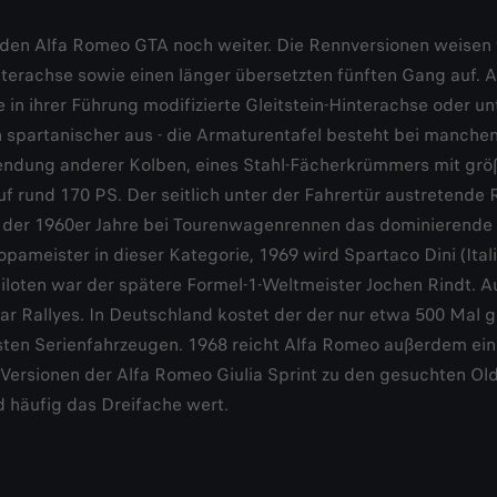
 den Alfa Romeo GTA noch weiter. Die Rennversionen weisen 90
interachse sowie einen länger übersetzten fünften Gang auf. 
 in ihrer Führung modifizierte Gleitstein-Hinterachse oder 
 spartanischer aus - die Armaturentafel besteht bei manchen
rwendung anderer Kolben, eines Stahl-Fächerkrümmers mit gr
 rund 170 PS. Der seitlich unter der Fahrertür austretende 
e der 1960er Jahre bei Tourenwagenrennen das dominierende F
pameister in dieser Kategorie, 1969 wird Spartaco Dini (Ita
iloten war der spätere Formel-1-Weltmeister Jochen Rindt. 
ar Rallyes. In Deutschland kostet der der nur etwa 500 Mal 
sten Serienfahrzeugen. 1968 reicht Alfa Romeo außerdem eine
ersionen der Alfa Romeo Giulia Sprint zu den gesuchten Oldt
d häufig das Dreifache wert.