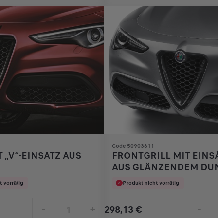
€
1
Code 50903611
T „V“-EINSATZ AUS
FRONTGRILL MIT EINS
AUS GLÄNZENDEM DU
MIRON
t vorrätig
Produkt nicht vorrätig
298,13
€
-
+
-