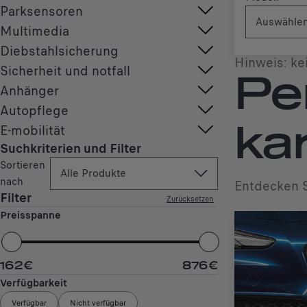
Parksensoren
Auswähle
Multimedia
Diebstahlsicherung
Hinweis: ke
Sicherheit und notfall
Pe
Anhänger
Autopflege
E-mobilität
ka
Suchkriterien und Filter
Sortieren
Alle Produkte
nach
Entdecken S
Filter
Zurücksetzen
Preisspanne
162
€
876
€
Verfügbarkeit
Verfügbar
Nicht verfügbar