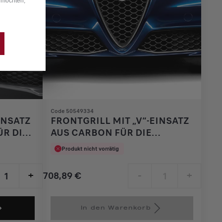
 möchten,
Code 50549334
INSATZ
FRONTGRILL MIT „V“-EINSATZ
R DIE
AUS CARBON FÜR DIE
UND
VELOCE-VERSION
Produkt nicht vorrätig
708,89
€
+
-
+
Price
Quantity
is
updated
In den Warenkorb
708,89
to: