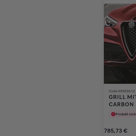
€
1
Code 50903612
GRILL MI
CARBON
Produkt nich
785,73
€