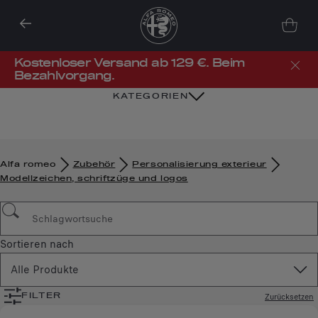
Kostenloser Versand ab 129 €. Beim
Bezahlvorgang.
KATEGORIEN
Alfa romeo
Zubehör​
Personalisierung exterieur
Modellzeichen, schriftzüge und logos
Sortieren nach
Alle Produkte
Zurücksetzen
FILTER