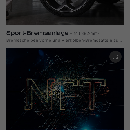
Kombinierte Werte gem. WLTP*: Energieverbrauch
19kWh/100km; CO
-Emission 0g/km; CO
-Klasse: A
2
2
Sport-Bremsanlage
–
Mit 382-mm-
Bremsscheiben vorne und Vierkolben-Bremssätteln aus
Aluminium ist der Alfa Romeo Junior Elettrica Veloce als
sportlicher Kompaktwagen ausgestattet. Im Dynamic-
Modus ist die Bremsleistung fein abgestimmt für
dynamisches Fahren und sorgt für ein sportliches und
reaktionsschnelles Bremserlebnis, das die aufregende
Leistung des Fahrzeugs perfekt ergänzt.
Kombinierte Werte gem. WLTP*: Energieverbrauch
19kWh/100km; CO
-Emission 0g/km; CO
-Klasse: A
2
2