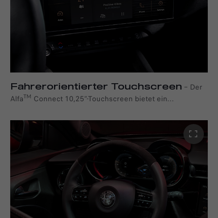
Fahrerorientierter Touchscreen
–
Der
TM
Alfa
Connect 10,25“-Touchscreen bietet ein
Smartphone-ähnliches Bedienerlebnis. Das
hochmoderne Display lässt sich ganz individuell an Ihre
Vorlieben anpassen. Für optimale Lesbarkeit und
Interaktion ist es um 11 Grad zum Fahrer hin
ausgerichtet.