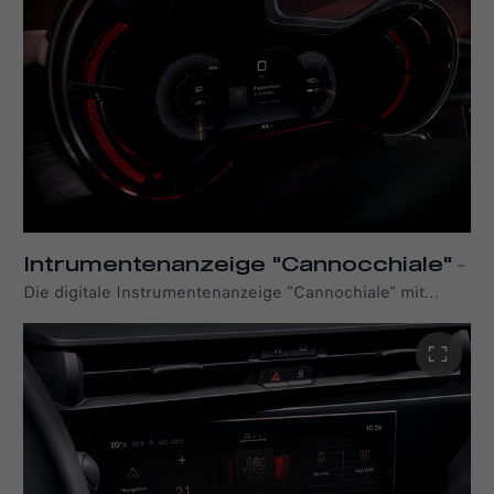
Intrumentenanzeige "Cannocchiale"
–
Die digitale Instrumentenanzeige "Cannochiale" mit
10,25"-Full-HD Bildschirm unterstützt das
unvergleichliche Alfa Romeo Fahrerlebnis mit intuitiv
erfassbaren Informationen und einer individualisierbaren
Benutzeroberfläche.