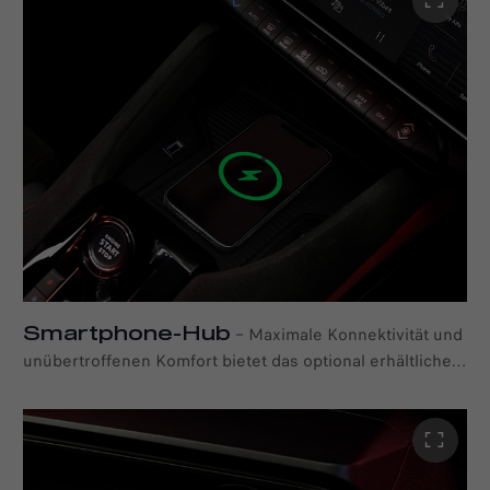
Fahrzeugen dieser Klasse höher angeordnet und verfügt
über eine Soft-Touch-Oberfläche, die die Premium-
Qualität greifbar werden lässt. Die Mittelkonsole fügt
sich nahtlos in das Gesamtdesign ein, vefügt über
zahlreiche praktische Ablagefächer und rahmt die
zentralen Bedienelemente, wie den Start&Stop-Knopf,
den Schaltknauf, die elektronische Parkbremse und den
DNA-Wahlschalter, stilvoll ein.
Smartphone-Hub
–
Maximale Konnektivität und
unübertroffenen Komfort bietet das optional erhältliche
kabellose Ladepad. Mit einer Größe von 190 mm x 90
mm bietet es so gut wie jedem Smartphone Platz.
Zusätzliche USB-Anschlüsse vorne und ein USB-C-
Anschluss für die Rücksitzbank erlauben es auch, Geräte