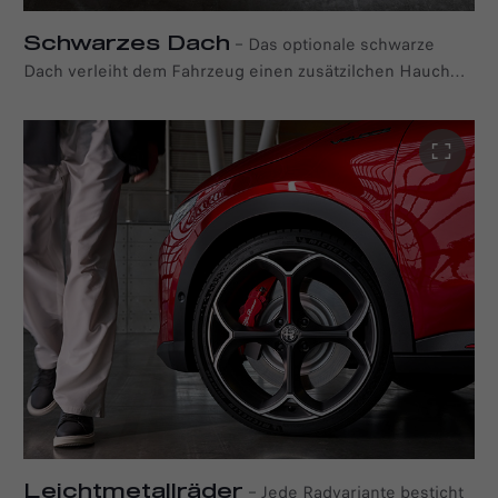
Schwarzes Dach
–
Das optionale schwarze
Dach verleiht dem Fahrzeug einen zusätzilchen Hauch
von Raffinesse und modernem Flair. Diese elegante
optionale Ausstattung ergänzt die dynamische Silhouette
des Fahrzeugs mit einem markanten Kontrast.
Leichtmetallräder
–
Jede Radvariante besticht