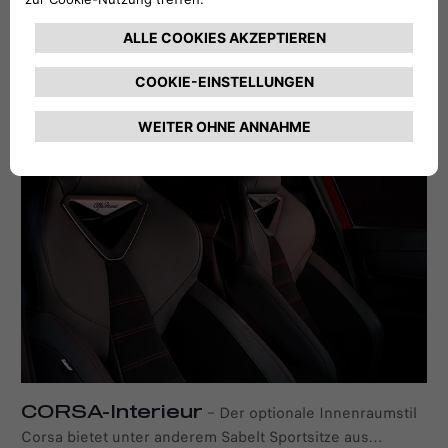
SPIGA-Interieur
–
Die Sitze des Innenraumstils
Spiga zeichnen sich durch einen auffälligen schwarz-
roten Stoff aus, der in Mailand sorgfältig verarbeitet wird
und einen ikonischen Scudetto-Effekt aufweist. Der
Fahrersitz ist 6-fach elektrisch verstellbar und verfügt
über eine Massagefunktion für zusätzlichen Komfort.
Serie ab Junior Elettrica Speciale, optional für Junior
Elettrica und Junior Elettrica Veloce.
CORSA-Interieur
–
Der optionale Innenraumstil
Corsa bietet unter anderem Sabelt Sportsitze aus