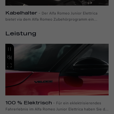
Kabelhalter
–
Der Alfa Romeo Junior Elettrica
bietet via dem Alfa Romeo Zubehörprogramm ein
praktisches Kabelfach. Eine bequeme Lösung, mit der Sie
das Mode-3-Ladekabel im Kofferraum verstauen können
Leistung
und viel Platz für all Ihre persönlichen Gegenstände
bleibt
100 % Elektrisch
–
Für ein eklektrisierendes
Fahrerlebnis im Alfa Romeo Junior Elettrica haben Sie die