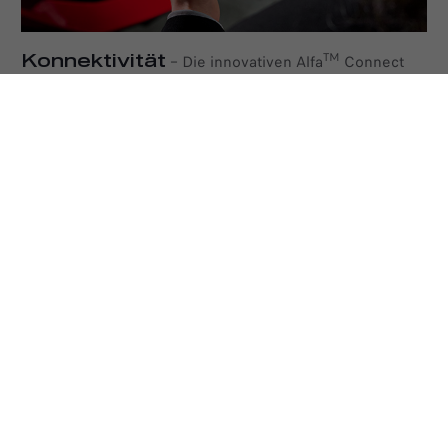
Konnektivität
TM
–
Die innovativen Alfa
Connect
Services bieten eine ideale Mischung aus modernster
Technologie, Apps und Online-Tools, mit denen Sie Ihren
Alfa Romeo unabhängig von Ihrem Standort nahtlos
bedienen können. Nutzen Sie z.B. die Ergonomie von
Android Auto™ und Apple CarPlay für ein vollständig
integriertes Erlebnis während der Fahrt. Und mit der
mobilen App My Alfa Connect können Sie auf eine Reihe
von vernetzten Diensten zugreifen, um Ihr Fahrerlebnis
noch bequemer zu machen. Wählen Sie aus zwei
umfassenden Paketen: Connect ONE (10 Jahre inklusive)
und Connect PLUS (3 Jahre inklusive), die jeweils Ihre
Fahrt auf unterschiedliche Weise bereichern.
Hilfreiche Funktionen für das