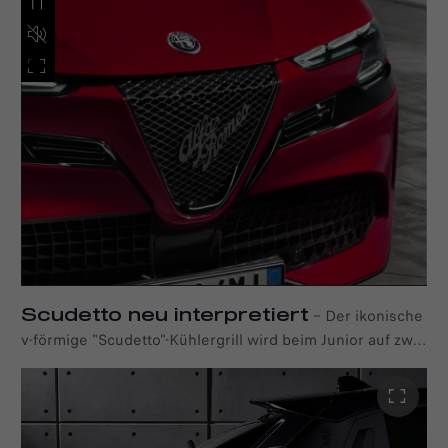
Leidenschaft verkörpert. Lassen Sie sich begeistern und
erleben Sie Sportlichkeit für ein neues Zeitalter.
Scudetto neu interpretiert
–
Der ikonische
v-förmige "Scudetto"-Kühlergrill wird beim Junior auf zwei
verschiede Arten faszinierend neu interpretiert. Sie
haben die Wahl zwischen den Designs "Leggenda" und
"Progresso". "Leggenda" zeichnet sich durch ein dunklen
Look mit matten Details aus und ist eine Hommage an die