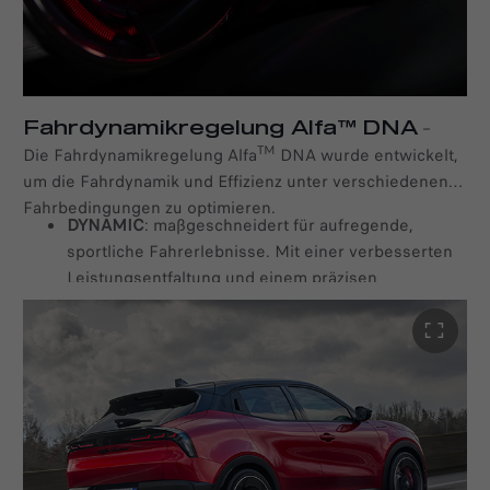
Fahrdynamikregelung Alfa™ DNA
–
TM
Die Fahrdynamikregelung Alfa
DNA wurde entwickelt,
um die Fahrdynamik und Effizienz unter verschiedenen
Fahrbedingungen zu optimieren.
DYNAMIC
: maßgeschneidert für aufregende,
sportliche Fahrerlebnisse. Mit einer verbesserten
Leistungsentfaltung und einem präzisen
Lenkverhalten bietet der Dynamic-Modus maximale
Agilität und Kontrolle.
NATURAL:
Der Natural-Modus ist ideal für
alltägliche Fahrten und gewährleistet ein
harmonisches Gleichgewicht zwischen Leistung
und Komfort. Der Elektromotor und das
Ansprechverhalten der Lenkung sind so optimiert,
dass Sie im Alltag ein ruhigeres Fahrgefühl