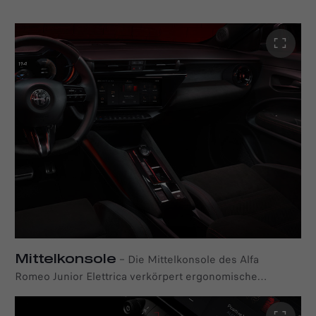
Alcantara/Kunstleder. Die Sitze bieten exzellenten
Seitenhalt und strahlen mit ihrem eleganten Design
sowie den auffälligen roten Nähten eine vom Rennsport
inspirierte Raffinesse aus.
Mittelkonsole
–
Die Mittelkonsole des Alfa
Romeo Junior Elettrica verkörpert ergonomische
Designprinzipien und betont die zentrale Position des
Fahrers im Innenraum. Sie ist im Vergleich zu anderen