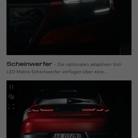
Scheinwerfer
–
Die optionalen adaptiven Voll-
LED-Matrix-Scheinwerfer verfügen über eine
fortschrittliche Technologie, die mit einer
hervorragenden Ausleuchtung eine bessere Sicht auf die
Straße bietet. Außerdem unterstreichen sie mit ihrem
charakteristischen Look die unverwechselbare
Designsprache von Alfa Romeo. LED-Scheinwerfer und
LED-Heckleuchten gehören beim Alfa Romeo Junior
schon zur Seienausstattung.