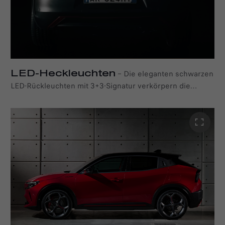
LED-Heckleuchten
–
Die eleganten schwarzen
LED-Rückleuchten mit 3+3-Signatur verkörpern die
zeitlos sportliche Ausstrahlung von Alfa Romeo und
sorgen dafür, dass sich der neue Junior aus jedem
Blickwinkel unverwechselbar präsentiert. Sie fügen sich
nahtlos in die geschwungenen Linien des Alfa
Romeo Junior ein und betonen sein unverwechselbares
Profil mit dem kultigen Coda Tronca Design.