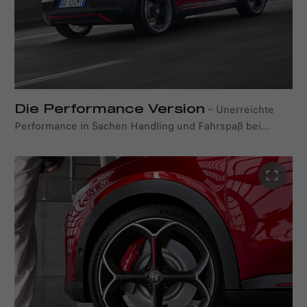
genießen können.
ADVANCED EFFICIENCY
wurde entwickelt, um die
Energieeffizienz und die elektrische Reichweite zu
maximieren, ohne den Fahrspaß zu
beeinträchtigen.
Die Performance Version
–
Unerreichte
Performance in Sachen Handling und Fahrspaß bei
einem sportlichen vollelektrischen Kompakt-SUV: der
Alfa Romeo Junior Elettrica 280 Veloce. Mit sportlich
abgestimmten Stabilisatoren vorne und hinten, einem um
25 mm tiefergelegtem Fahrwerk sowie
Sportstabilisatoren vorne und hinten ist auf Geraden wie
auch in Kurven aufregend präziser Fahrspaß garantiert.
Zusammen mit der präzisen Lenkung und dem
mechanischen Torsen-Sperrdifferenzial stellt der Alfa
Romeo Junior Elettrica Veloce auf jeder Straße das volle
Potenzial seiner Fahrdynamik unter Beweis.