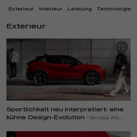
Exterieur
Interieur
Leistung
Technologie
Exterieur
Sportlichkeit neu interpretiert: eine
kühne Design-Evolution
–
Der neue Alfa
Romeo Junior Elettrica, ein Kompakt-SUV, das sportlichen
Charme, dynamische Innovation und unerschütterliche