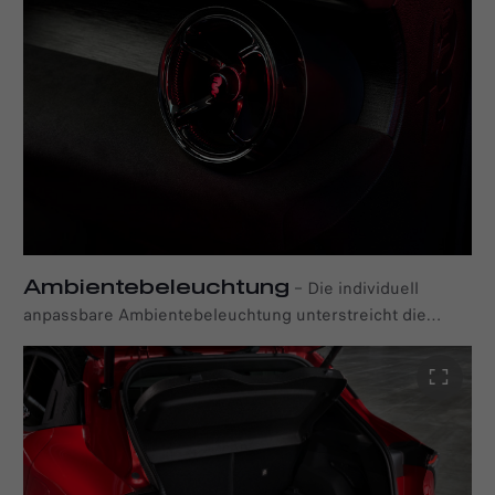
per Kabel aufzuladen und zu verbinden. Über LED-
Anzeigen können Sie den Ladestatus verfolgen, damit Sie
sicher sein können, dass Ihr Smartphone auch
unterwegs immer bestens versorgt ist.
Ambientebeleuchtung
–
Die individuell
anpassbare Ambientebeleuchtung unterstreicht die
Premium-Atmosphäre im Alfa Romeo Junior Elettrica mit
Leuchtelementen an der Mittelkonsole, den
Lüftungsdüsen und dem "Cannocchiale"-Instrument. Acht
Farben stehen für die Beleuchtung zur Wahl, mit denen
jedes Detail des Interieurs, einschließlich der
beleuchteten Biscione auf den Lüftungsdüsen, farblich