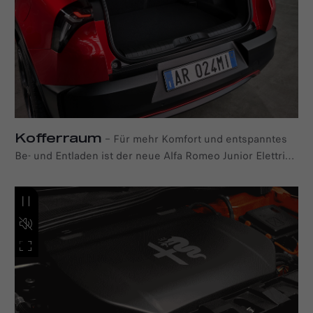
unterstrichen wird. Die Ambientebeleuchtung ist
beim Junior Elettrica Speciale serienmäßig sowie
optional als Teil der Premium- und Sport-Pakete
enthalten.
Kofferraum
–
Für mehr Komfort und entspanntes
Be- und Entladen ist der neue Alfa Romeo Junior Elettrica
optional mit einer freihändig bedienbaren elektrischen
Heckklappe erhältlich. Zudem lässt sich der 400 Liter
große Kofferaum an Ihre indviduellen Transport- und
Nutzungsbedürfnisse anpassen, zum Beispiel mit dem in
drei Stufen verstellbaren Kofferraumboden und der
praktischen 12-V-Steckdose.