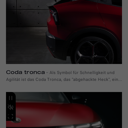
legendären Fahrzeuge von Alfa Romeo mit dem
historischen Schriftzug. "Progresso" zelebriert die
Innovation und setzt die zukunftsgerichtete, elegante
Designsprache der Marke in Szene.
Coda tronca​
–
Als Symbol für Schnelligkeit und
Agilität ist das Coda Tronca, das "abgehackte Heck", ein
zeitloses Designmerkmal von Alfa Romeo. Beim Alfa
Romeo Junior wird es nun neu interpretiert. Dieses
unverwechselbare Stilelement stammt von historischen
Alfa Romeo Rennwagen und verbessert auch heute noch
die aerodynamische Leistung.