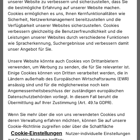
ICONA-Interieur
–
Der Innenraumstil Icona
verfügt über innovative schwarz-blaue Stoffsitze mit
fesselndem Camo-Effekt und mit dem Markenemblem
des Biscione als Zierelement.